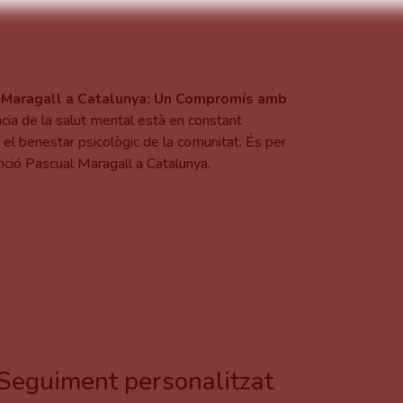
al Maragall a Catalunya: Un Compromís amb
cia de la salut mental està en constant
 el benestar psicològic de la comunitat. És per
unció Pascual Maragall a Catalunya.
Seguiment personalitzat