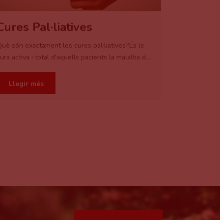
Cures Pal·liatives
Planif
uè són exactament les cures pal·liatives?És la
Cuidar no ra
ura activa i total d'aquells pacients la malaltia d...
que cuidar és
Llegir més
Llegir 