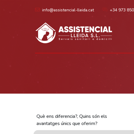
info@assistencial-lleida.cat
+34 973 850 
Què ens diferencia?, Quins són els
avantatges únics que oferim?