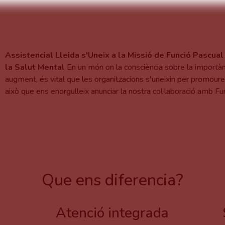
Assistencial Lleida s'Uneix a la Missió de Funció Pascu
la Salut Mental
En un món on la consciència sobre la importàn
augment, és vital que les organitzacions s'uneixin per promoure
això que ens enorgulleix anunciar la nostra col·laboració amb F
Que ens diferencia?
​​​​​​Atenció integrada