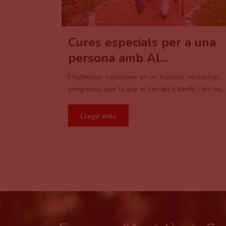
Cures especials per a una
persona amb Al...
l'Alzheimer consisteix en un trastorn neurològic
progressiu que fa que el cervell s'atrofiï i les ne...
.
Llegir més
 de Funció
mpromís amb