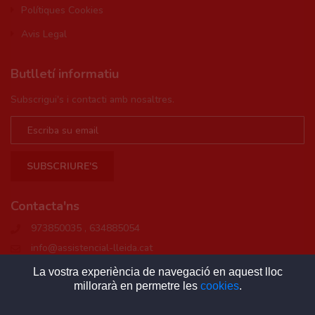
Polítiques Cookies
Avis Legal
Butlletí informatiu
Subscrigui's i contacti amb nosaltres.
SUBSCRIURE'S
Contacta'ns
973850035 , 634885054
info@assistencial-lleida.cat
La vostra experiència de navegació en aquest lloc
millorarà en permetre les
cookies
.