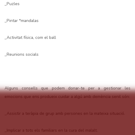
_Puzles
_Pintar *mandalas
_Activitat física, com el ball
_Reunions socials
Alguns consells que podem donar-te per a gestionar les
emocions que ens produeix cuidar a algú amb demència senil són:
_Assistir a teràpia de grup amb persones en la mateixa situació.
_Implicar a tots els familiars en la cura del malalt.